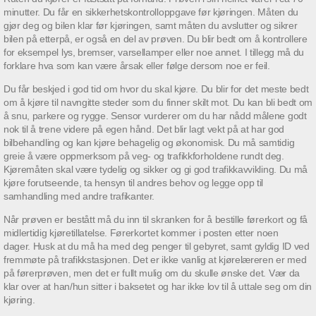
minutter. Du får en sikkerhetskontrolloppgave før kjøringen. Måten du
gjør deg og bilen klar før kjøringen, samt måten du avslutter og sikrer
bilen på etterpå, er også en del av prøven. Du blir bedt om å kontrollere
for eksempel lys, bremser, varsellamper eller noe annet. I tillegg må du
forklare hva som kan være årsak eller følge dersom noe er feil.
Du får beskjed i god tid om hvor du skal kjøre. Du blir for det meste bedt
om å kjøre til navngitte steder som du finner skilt mot. Du kan bli bedt om
å snu, parkere og rygge. Sensor vurderer om du har nådd målene godt
nok til å trene videre på egen hånd. Det blir lagt vekt på at har god
bilbehandling og kan kjøre behagelig og økonomisk. Du må samtidig
greie å være oppmerksom på veg- og trafikkforholdene rundt deg.
Kjøremåten skal være tydelig og sikker og gi god trafikkavvikling. Du må
kjøre forutseende, ta hensyn til andres behov og legge opp til
samhandling med andre trafikanter.
Når prøven er bestått må du inn til skranken for å bestille førerkort og få
midlertidig kjøretillatelse. Førerkortet kommer i posten etter noen
dager. Husk at du må ha med deg penger til gebyret, samt gyldig ID ved
fremmøte på trafikkstasjonen. Det er ikke vanlig at kjørelæreren er med
på førerprøven, men det er fullt mulig om du skulle ønske det. Vær da
klar over at han/hun sitter i baksetet og har ikke lov til å uttale seg om din
kjøring.