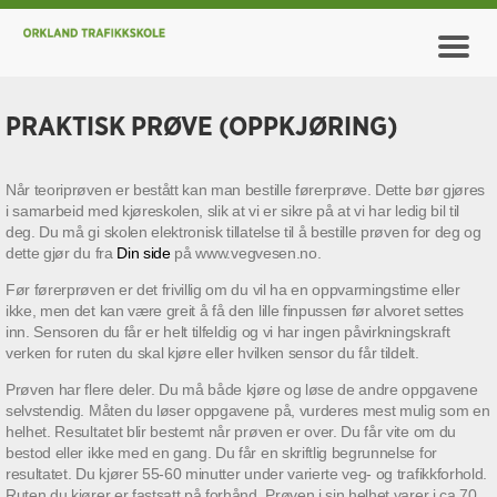
PRAKTISK PRØVE (OPPKJØRING)
Når teoriprøven er bestått kan man bestille førerprøve. Dette bør gjøres
i samarbeid med kjøreskolen, slik at vi er sikre på at vi har ledig bil til
deg. Du må gi skolen elektronisk tillatelse til å bestille prøven for deg og
dette gjør du fra
Din side
på www.vegvesen.no.
Før førerprøven er det frivillig om du vil ha en oppvarmingstime eller
ikke, men det kan være greit å få den lille finpussen før alvoret settes
inn. Sensoren du får er helt tilfeldig og vi har ingen påvirkningskraft
verken for ruten du skal kjøre eller hvilken sensor du får tildelt.
Prøven har flere deler. Du må både kjøre og løse de andre oppgavene
selvstendig. Måten du løser oppgavene på, vurderes mest mulig som en
helhet. Resultatet blir bestemt når prøven er over. Du får vite om du
bestod eller ikke med en gang. Du får en skriftlig begrunnelse for
resultatet. Du kjører 55-60 minutter under varierte veg- og trafikkforhold.
Ruten du kjører er fastsatt på forhånd. Prøven i sin helhet varer i ca 70